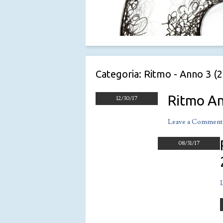
Categoria:
Ritmo - Anno 3 (
Ritmo An
12/30/17
Leave a Comment
on
Ritmo
08/31/17
anno
3,
nr.
3,
Settembre-
Dicembre
2017
3