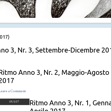
2017)
no 3, Nr. 3, Settembre-Dicembre 20
Ritmo Anno 3, Nr. 2, Maggio-Agosto
2017
Leave a Comment
on
Ritmo
Ritmo Anno 3, Nr. 1, Genn
05/3/17
anno
,
Aprile 2017