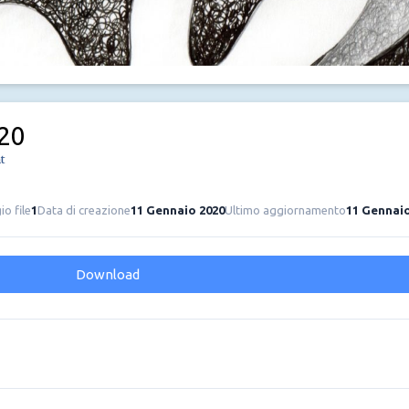
20
t
o file
1
Data di creazione
11 Gennaio 2020
Ultimo aggiornamento
11 Gennaio
Download