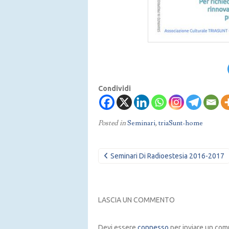
Condividi
Posted in
Seminari
,
triaSunt-home
Navigazione
Seminari Di Radioestesia 2016-2017
articoli
LASCIA UN COMMENTO
Devi essere
connesso
per inviare un co