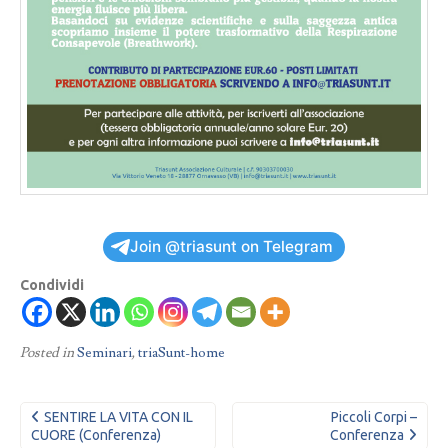
Join @triasunt on Telegram
Condividi
Posted in
Seminari
,
triaSunt-home
Navigazione
SENTIRE LA VITA CON IL
Piccoli Corpi –
articoli
CUORE (conferenza)
Conferenza