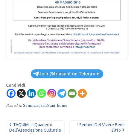
Join @triasunt on Telegram
Condividi
Posted in
Seminari
,
triaSunt-home
Navigazione
TAQUIM – I Quaderni
I Sentieri Del Vivere Bene
articoli
Dell’Associazione Culturale
2016