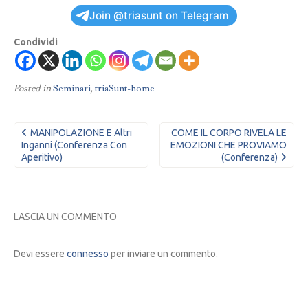
Join @triasunt on Telegram
Condividi
Posted in
Seminari
,
triaSunt-home
Navigazione
MANIPOLAZIONE E Altri
COME IL CORPO RIVELA LE
articoli
Inganni (conferenza Con
EMOZIONI CHE PROVIAMO
Aperitivo)
(conferenza)
LASCIA UN COMMENTO
Devi essere
connesso
per inviare un commento.